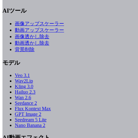
AIツール
画像アップスケーラー
動画アップスケーラー
画像透かし除去
動画透かし除去
背景削除
モデル
Veo 3.1
Wav2Lip
Kling 3.0
Hailuo 2.3
Wan 2.6
Seedance 2
Flux Kontext Max
GPT Image 2
Seedream 5 Lite
Nano Banana 2
AI動画エフェクト