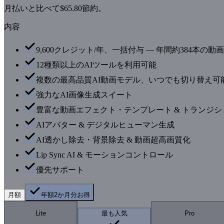
月払いと比べて$65.80節約。
内容
9,600クレジット/年、一括付与 — 年間約384本の動
12種類以上のAIツールを利用可能
複数の最高品質AI動画モデル、いつでも切り替え可
強力なAI画像生成スイート
豊富な動画エフェクト・テンプレート & トランジシ
AIアバター & デジタルヒューマン生成
AI透かし除去・背景除去 & 動画超高画質化
Lip Sync AI & モーションコントロール
優先サポート
月額
年額
2か月分お得
Lite
最も人気
Pro