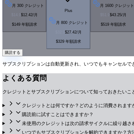
月 300 クレジット
月 1600 クレジット
Plus
$14.9
$12.42
/月
$51.9
$43.25
/月
月 800 クレジット
$149 年額請求
$519 年額請求
$32.9
$27.42
/月
$329 年額請求
購読する
サブスクリプションは自動更新され、いつでもキャンセルで
よくある質問
クレジットとサブスクリプションについて知っておきたいこ
クレジットとは何ですか？どのように消費されます
購読前に試すことはできますか？
未使用のクレジットは次の請求サイクルに繰り越さ
いつでもサブスクリプションを解約できますか？方