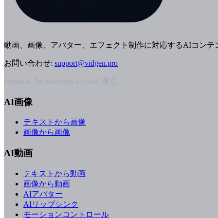
動画、画像、アバター、エフェクト制作に対応するAIコンテ
お問い合わせ
:
support@vidgen.pro
Nexantis Technologies Limited 運営
AI画像
テキストから画像
画像から画像
AI動画
テキストから動画
画像から動画
AIアバター
AIリップシンク
モーションコントロール