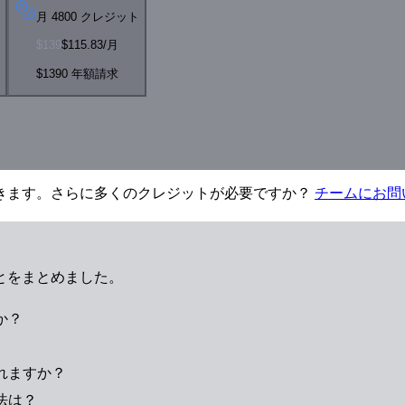
月 4800 クレジット
$139
$115.83
/月
$1390 年額請求
きます。さらに多くのクレジットが必要ですか？
チームにお問
とをまとめました。
か？
れますか？
法は？