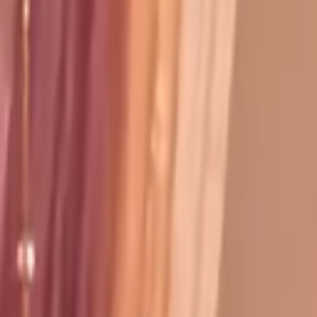
作成
サンプル
1
/
1