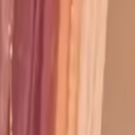
変更
AIハグ動画生成ツール
人物画像
*
2人が写った写真1枚、または人物写真2枚をアップロード
JPEG, PNG, WEBP
(
最大 5MB, 最大 2 枚の画像
)
2人が写った写真1枚、または別々の人物写真2枚を使用でき
健全で非露骨なハグ動画を作成してください。未成年が含ま
必要クレジット
25 クレジット