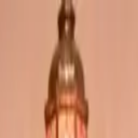
画像から動画
AIアバター
AIリップシンク
モーショ
画像から動画
AIアバター
AIリップシンク
モーショ