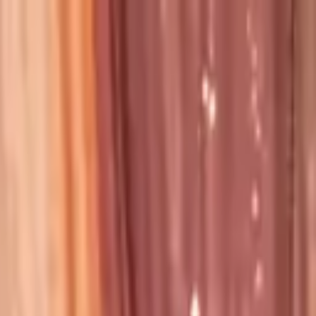
ンコントロール
AIエフェクト
ンコントロール
AIエフェクト