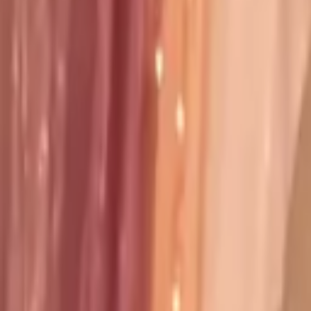
ログイン
AIハグ動画生成ツール
オンラインAIハグ動画生成ツールで、1枚または2枚の写真か
エフェクト