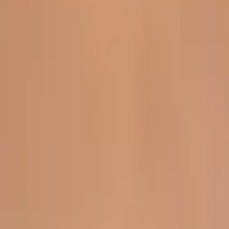
ます。顔がはっきり見え、自然なポーズの画像が向いています。
れる場合は、ロマンチックまたは示唆的な用途を避けてくださ