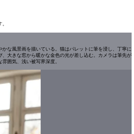
す。
やかな風景画を描いている。猫はパレットに筆を浸し、丁寧に
び、大きな窓から暖かな金色の光が差し込む。カメラは筆先が
な雰囲気、浅い被写界深度。