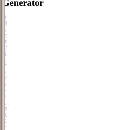
Generator
鮮
明
な
主
体
写
真
を
ア
ッ
プ
ロ
ー
ド
し、
内
蔵
モ
ー