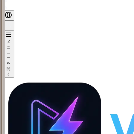
作
品
メ
ニ
ュ
ー
を
開
く