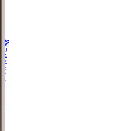
コ
ン
ト
ロ
ー
ル
AI
エ
フ
ェ
ク
ト
探
索
ス
タ
ジ