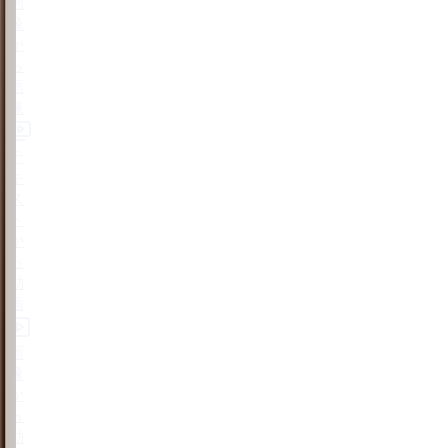
画
像
か
ら
画
像
テ
キ
ス
ト
か
ら
動
画
画
像
か
ら
動