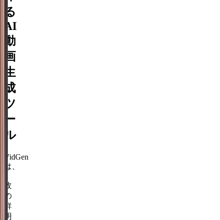
る
AI
動
画
生
成
ツ
ー
ル
VidGen
は、
1
枚
の
鮮
明