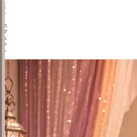
し
ま
す。
エ
フ
ェ
ク
ト