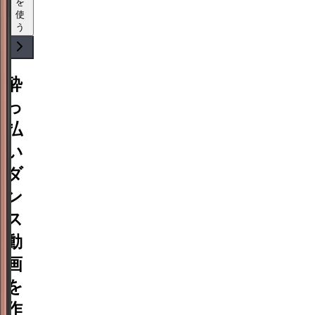
を
使
う
酔
っ
払
い
ダ
ン
ス
動
画
を
作