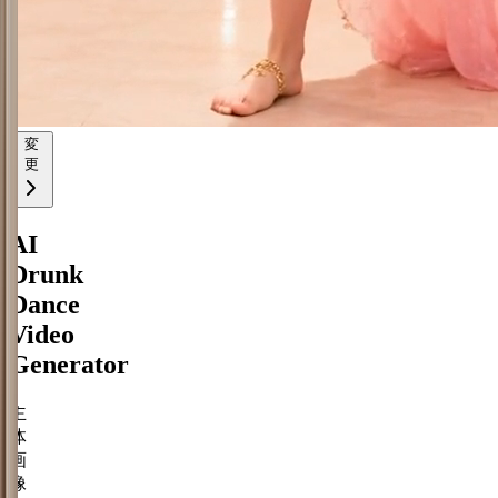
変
更
AI
Drunk
Dance
Video
Generator
主
体
画
像