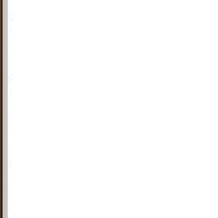
画
AI
ア
バ
タ
ー
AI
リ
ッ
プ
シ
ン
ク
モ
ー
シ
ョ
ン