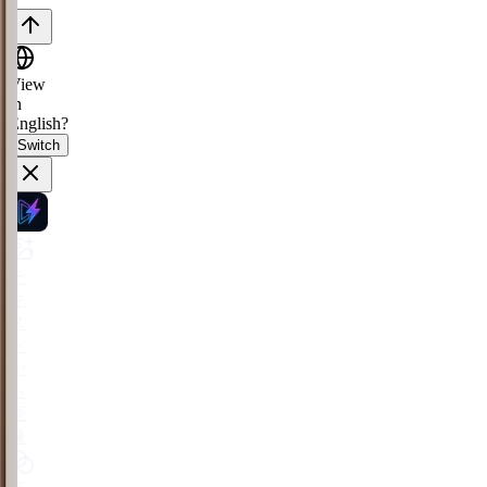
View
in
English?
Switch
テ
キ
ス
ト
か
ら
画
像