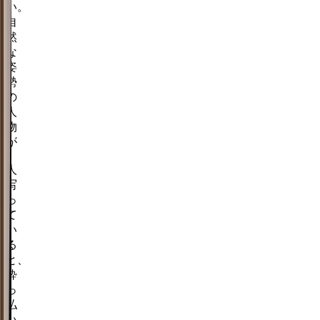
い。
自
然
な
姿
勢
の
人
物
が
1
人
写
っ
て
い
る
と、
酔
っ
払
い