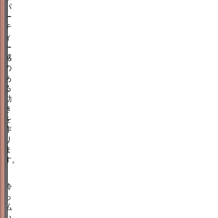
パ
ー
テ
ィ
ー
感
の
あ
る
動
き
を
作
り
ま
す。
酔
っ
払
い