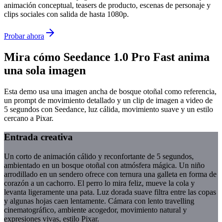
animación conceptual, teasers de producto, escenas de personaje y
clips sociales con salida de hasta 1080p.
Probar ahora
Mira cómo Seedance 1.0 Pro Fast anima
una sola imagen
Esta demo usa una imagen ancha de bosque otoñal como referencia,
un prompt de movimiento detallado y un clip de imagen a video de
5 segundos con Seedance, luz cálida, movimiento suave y un estilo
cercano a Pixar.
Entrada creativa
Un corto de animación cálido y reconfortante de 5 segundos,
ambientado en un bosque otoñal con atmósfera mágica. Un niño
arrodillado en un sendero ofrece con ternura una galleta en forma de
corazón a un cachorro. El perro lo mira feliz, mueve la cola y
levanta ligeramente una pata. Luz dorada suave filtra entre las copas
y algunas hojas caen lentamente. Cámara con lento travelling
cinematográfico, ambiente acogedor, movimiento natural y
expresiones vivas, estilo Pixar.