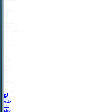
Estúdio
Minhas
obras
Ferramentas
de
criação
com
IA
Texto
para
imagem
Imagem
para
imagem
Texto
para
vídeo