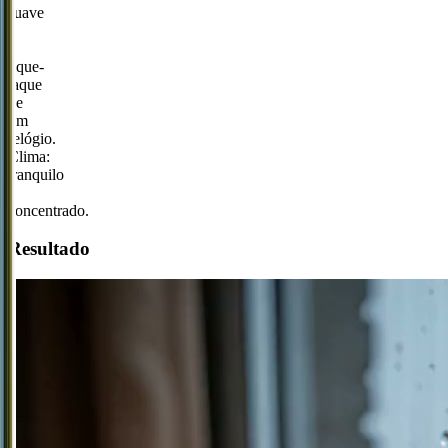
suave
e
o
tique-
taque
de
um
relógio.
Clima:
tranquilo
e
concentrado.
Resultado