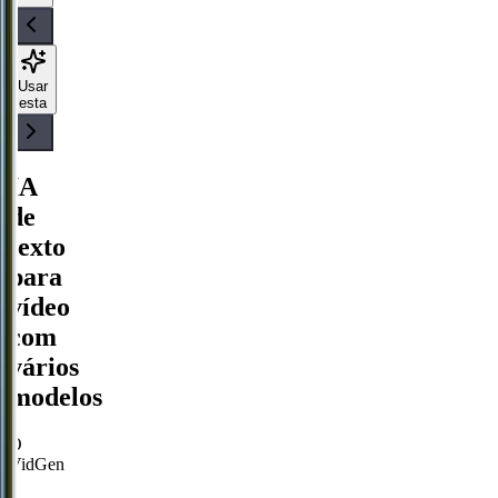
Usar
esta
IA
de
texto
para
vídeo
com
vários
modelos
O
VidGen
é