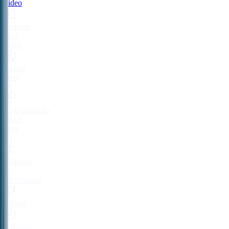
vídeo
Imagem
para
vídeo
Avatar
com
IA
Sincronização
labial
com
IA
Controle
de
Movimento
Efeitos
Explorar