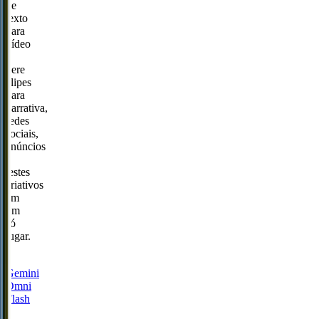
de
texto
para
vídeo
e
gere
clipes
para
narrativa,
redes
sociais,
anúncios
e
testes
criativos
em
um
só
lugar.
Gemini
Omni
Flash