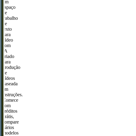
um
espaço
de
trabalho
de
texto
para
vídeo
com
IA
criado
para
produção
de
vídeos
baseada
em
instruções.
Comece
com
créditos
grátis,
compare
vários
modelos