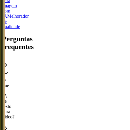
para
imagem
com
IA
Melhorador
de
qualidade
Perguntas
frequentes
O
que
é
IA
de
texto
para
vídeo?