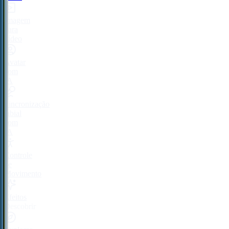
Imagem
para
vídeo
Avatar
com
IA
Sincronização
labial
com
IA
Controle
de
Movimento
Efeitos
Descobrir