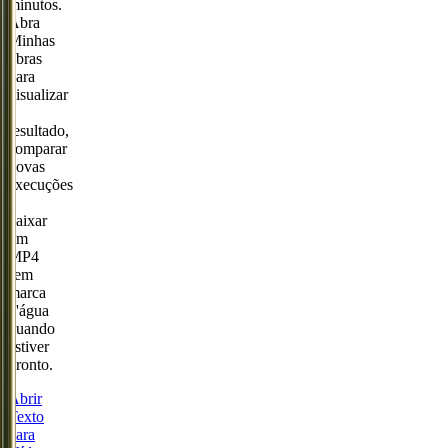
minutos.
Abra
Minhas
obras
para
visualizar
o
resultado,
comparar
novas
execuções
e
baixar
um
MP4
sem
marca
d'água
quando
estiver
pronto.
Abrir
Texto
para