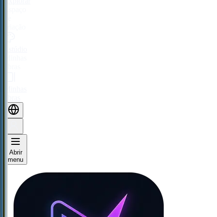
Explorar
Espaço
de
criação
Estúdio
Minhas
obras
Minhas
obras
Abrir
menu