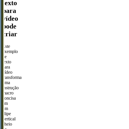
texto
para
vídeo
pode
criar
Este
exemplo
de
texto
para
vídeo
transforma
uma
instrução
macro
concisa
em
um
clipe
vertical
cheio