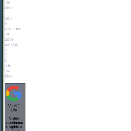
Crie
vídeos
a
partir
de
instruções
com
vários
modelos
de
IA
de
texto
para
vídeo
Veo3.1
Lite
Vídeo
econômico
e rápido a