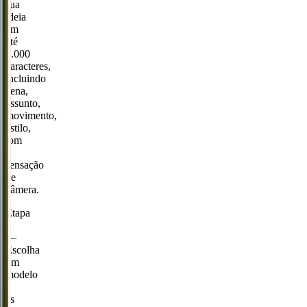
sua
ideia
em
até
2.000
caracteres,
incluindo
cena,
assunto,
movimento,
estilo,
tom
e
sensação
de
câmera.
Etapa
2
—
Escolha
um
modelo
e
as