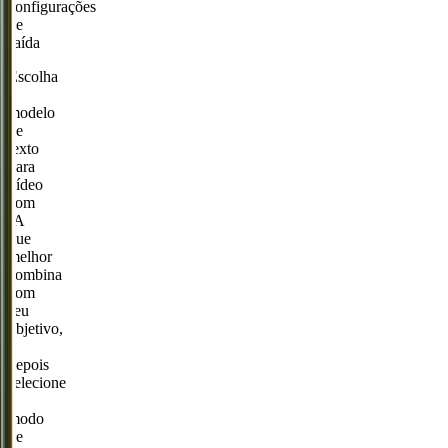
configurações
de
saída
Escolha
o
modelo
de
texto
para
vídeo
com
IA
que
melhor
combina
com
seu
objetivo,
e
depois
selecione
o
modo
de