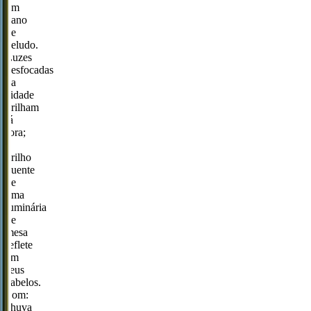
um
pano
de
veludo.
Luzes
desfocadas
da
cidade
brilham
lá
fora;
o
brilho
quente
de
uma
luminária
de
mesa
reflete
em
seus
cabelos.
Som:
chuva