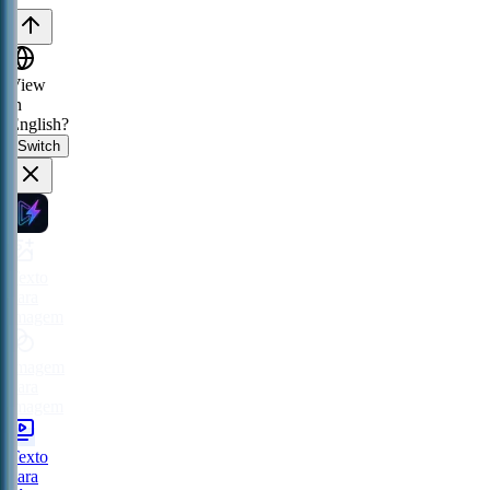
View
in
English?
Switch
Texto
para
imagem
Imagem
para
imagem
Texto
para