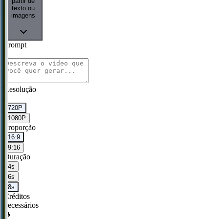
partir de
texto ou
imagens
Prompt
*
Resolução
*
720P
1080P
Proporção
16:9
9:16
Duração
4s
6s
8s
Créditos
necessários
🔥