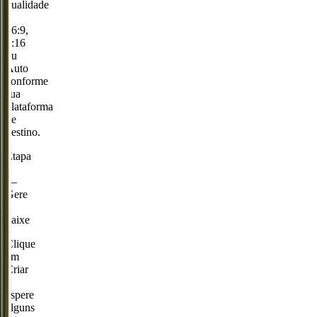
qualidade
e
16:9,
9:16
ou
Auto
conforme
sua
plataforma
de
destino.
Etapa
3
—
Gere
e
baixe
Clique
em
Criar
e
espere
alguns