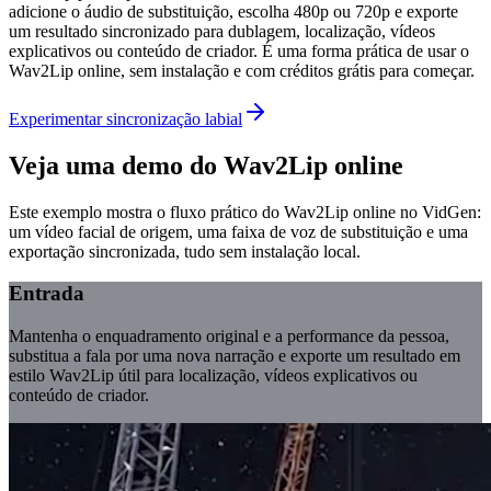
adicione o áudio de substituição, escolha 480p ou 720p e exporte
um resultado sincronizado para dublagem, localização, vídeos
explicativos ou conteúdo de criador. É uma forma prática de usar o
Wav2Lip online, sem instalação e com créditos grátis para começar.
Experimentar sincronização labial
Veja uma demo do Wav2Lip online
Este exemplo mostra o fluxo prático do Wav2Lip online no VidGen:
um vídeo facial de origem, uma faixa de voz de substituição e uma
exportação sincronizada, tudo sem instalação local.
Entrada
Mantenha o enquadramento original e a performance da pessoa,
substitua a fala por uma nova narração e exporte um resultado em
estilo Wav2Lip útil para localização, vídeos explicativos ou
conteúdo de criador.