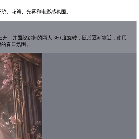
头环绕、花瓣、光雾和电影感氛围。
，并围绕跳舞的两人 360 度旋转，随后逐渐靠近，使用
福的春日氛围。