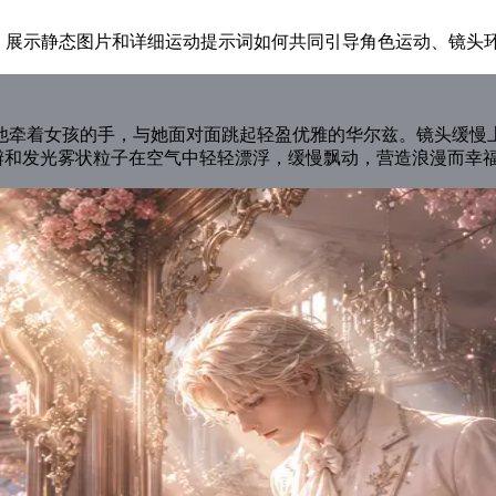
场景图，展示静态图片和详细运动提示词如何共同引导角色运动、镜
牵着女孩的手，与她面对面跳起轻盈优雅的华尔兹。镜头缓慢上升
花瓣和发光雾状粒子在空气中轻轻漂浮，缓慢飘动，营造浪漫而幸